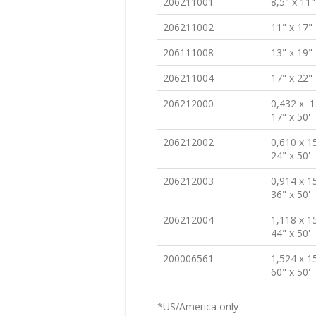
206211001
8,5" x 11"
206211002
11" x 17"
206111008
13" x 19"
206211004
17" x 22"
206212000
0,432 x 
17" x 50'
206212002
0,610 x 
24" x 50'
206212003
0,914 x 
36" x 50'
206212004
1,118 x 
44" x 50'
200006561
1,524 x 
60" x 50'
*US/America only