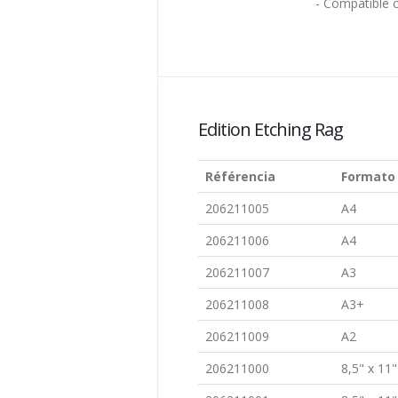
- Compatible 
Edition Etching Rag
Référencia
Formato
206211005
A4
206211006
A4
206211007
A3
206211008
A3+
206211009
A2
206211000
8,5" x 11"