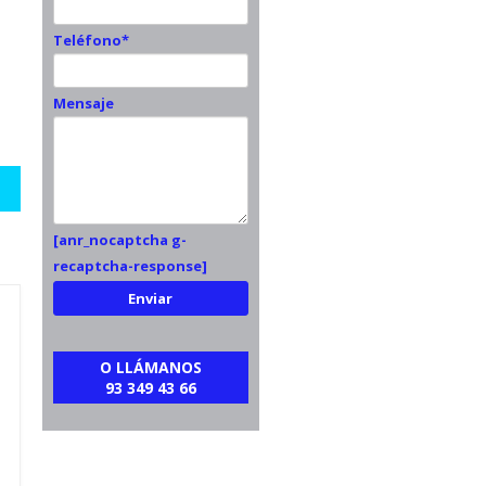
Teléfono*
Mensaje
[anr_nocaptcha g-
recaptcha-response]
O LLÁMANOS
93 349 43 66