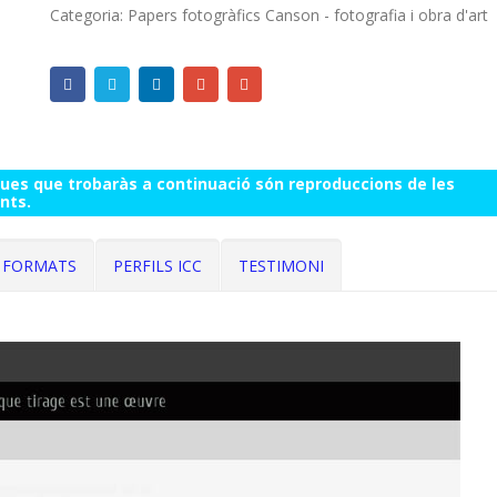
Categoria:
Papers fotogràfics Canson - fotografia i obra d'art
ques que trobaràs a continuació són reproduccions de les
nts.
I FORMATS
PERFILS ICC
TESTIMONI