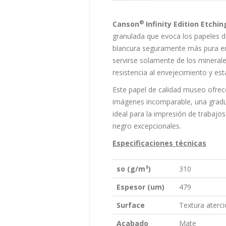
®
Canson
Infinity Edition Etchi
granulada que evoca los papeles de
blancura seguramente más pura en 
servirse solamente de los mineral
resistencia al envejecimiento y esta
Este papel de calidad museo ofrece
imágenes incomparable, una gradua
ideal para la impresión de trabajos
negro excepcionales.
Especificaciones técnicas
so (g/m²)
310
Espesor (um)
479
Surface
Textura aterc
Acabado
Mate