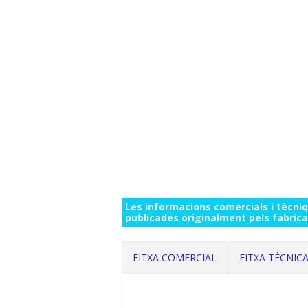
Les informacions comercials i tècni
publicades originalment pels fabrica
FITXA COMERCIAL
FITXA TÈCNIC