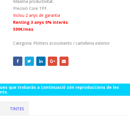
Màxima productivitat.
Precisió Core TPF.
Inclou 2 anys de garantia
Renting 3 anys 0% interès
:
599€/mes
Categoria:
Plotters ecosolvents / cartelleria exterior
ques que trobaràs a continuació són reproduccions de les
nts.
A
TINTES