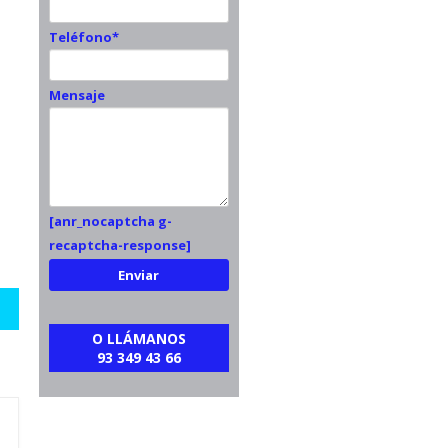
Teléfono*
Mensaje
[anr_nocaptcha g-
recaptcha-response]
O LLÁMANOS
93 349 43 66