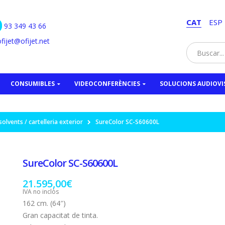
CAT
ESP
93 349 43 66
fijet@ofijet.net
CONSUMIBLES
VIDEOCONFERÈNCIES
SOLUCIONS AUDIOVI
olvents / cartelleria exterior
SureColor SC-S60600L
SureColor SC-S60600L
21.595,00
€
IVA no inclòs
162 cm. (64″)
Gran capacitat de tinta.