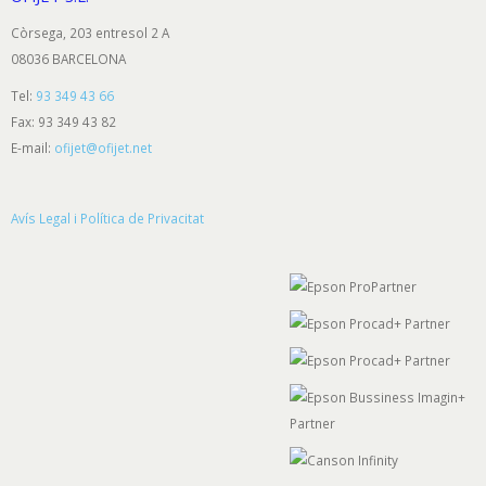
Còrsega, 203 entresol 2 A
08036 BARCELONA
Tel:
93 349 43 66
Fax: 93 349 43 82
E-mail:
ofijet@ofijet.net
Avís Legal i Política de Privacitat