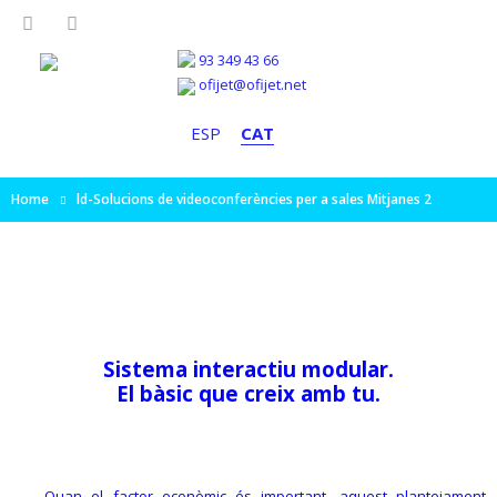
93 349 43 66
ofijet@ofijet.net
ESP
CAT
Home
ld-Solucions de videoconferències per a sales Mitjanes 2
Sistema interactiu modular.
El bàsic que creix amb tu
.
Quan el factor econòmic és important, aquest plantejament