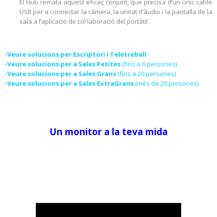
El Hub remata aquest eficaç conjunt, que precisa d’un únic cable
USB per a connectar la càmera, la unitat d’àudio i la pantalla de la
sala a l’aplicació de col·laboració del portàtil.
-Veure solucions per Escriptori i Teletreball
-Veure solucions per a Sales Petites
(fins a 6 persones)
-Veure solucions per a Sales Grans
(fins a 20 persones)
-Veure solucions per a Sales ExtraGrans
(més de 20 persones)
Un monitor a la teva mida