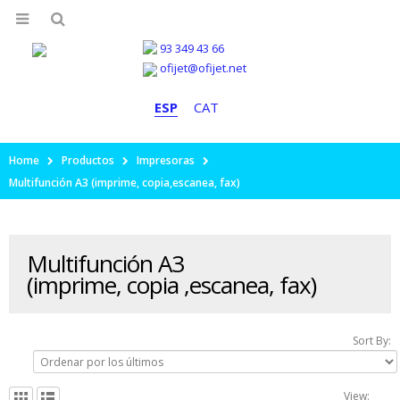
93 349 43 66
ofijet@ofijet.net
ESP
CAT
Home
Productos
Impresoras
Multifunción A3 (imprime, copia,escanea, fax)
Multifunción A3
(imprime, copia ,escanea, fax)
Sort By:
View: