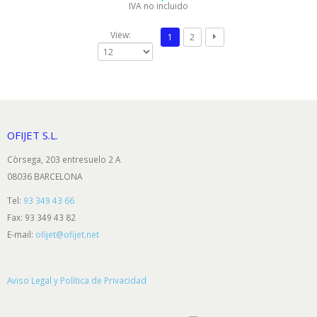
IVA no incluido
View:
1
2
OFIJET S.L.
Còrsega, 203 entresuelo 2 A
08036 BARCELONA
Tel:
93 349 43 66
Fax: 93 349 43 82
E-mail:
ofijet@ofijet.net
Aviso Legal y Política de Privacidad