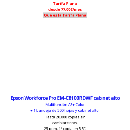
Tarifa Plana
desde 77,00€/mes
Qué es la Tarifa Plana
Epson Workforce Pro EM-C8100RDWF cabinet alto
Multifunción A3+ Color
+ 1 bandeja de 500 hojas y cabinet alto.
Hasta 20.000 copias sin
cambiar tintas.
25 ppm. 1ª copia en 5,5″.