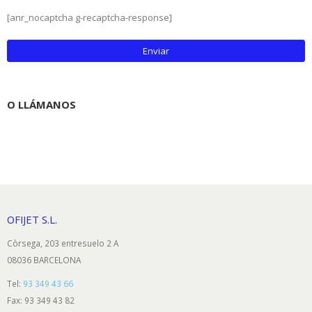
[anr_nocaptcha g-recaptcha-response]
O LLÁMANOS
93 349 43 66
OFIJET S.L.
Còrsega, 203 entresuelo 2 A
08036 BARCELONA
Tel:
93 349 43 66
Fax: 93 349 43 82