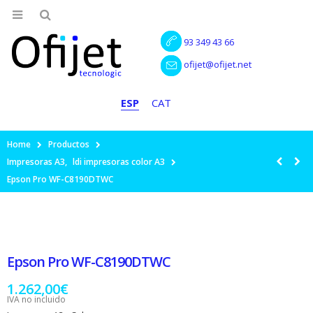
93 349 43 66
ofijet@ofijet.net
ESP
CAT
Home
Productos
Impresoras A3
,
ldi impresoras color A3
Epson Pro WF-C8190DTWC
Epson Pro WF-C8190DTWC
1.262,00
€
IVA no incluido