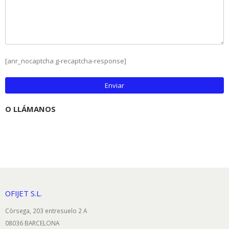
[anr_nocaptcha g-recaptcha-response]
O LLÁMANOS
93 349 43 66
OFIJET S.L.
Còrsega, 203 entresuelo 2 A
08036 BARCELONA