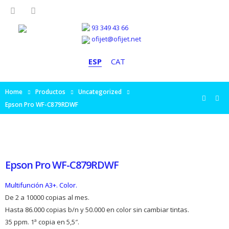
93 349 43 66
ofijet@ofijet.net
ESP
CAT
Home
Productos
Uncategorized
Epson Pro WF-C879RDWF
Epson Pro WF-C879RDWF
Multifunción A3+. Color.
De 2 a 10000 copias al mes.
Hasta 86.000 copias b/n y 50.000 en color sin cambiar tintas.
35 ppm. 1ª copia en 5,5″.