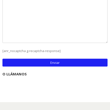
[anr_nocaptcha g-recaptcha-response]
O LLÁMANOS
93 349 43 66