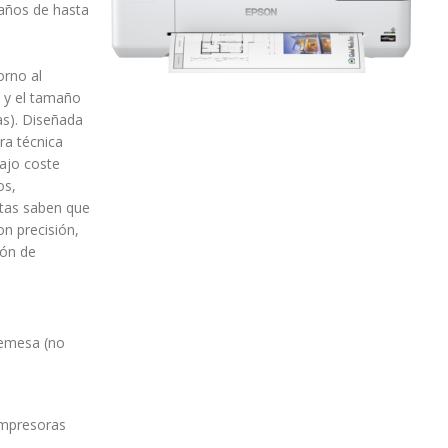
maños de hasta
orno al
n y el tamaño
as). Diseñada
ra técnica
ajo coste
os,
stas saben que
n precisión,
ión de
remesa (no
impresoras