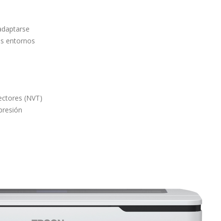
adaptarse
os entornos
yectores (NVT)
presión