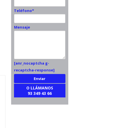
Teléfono*
Mensaje
[anr_nocaptcha g-
recaptcha-response]
O LLÁMANOS
93 349 43 66